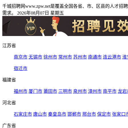
千城招聘网www.zpw.net是覆盖全国各省、市、区县的
需求。 2026年08月07日 星期五
江苏省
南京市
无锡市
徐州市
常州市
苏州市
南通市
连云港市
淮
宿迁市
福建省
福州市
厦门市
莆田市
三明市
泉州市
漳州市
南平市
龙岩
河北省
石家庄市
唐山市
秦皇岛市
邯郸市
邢台市
保定市
张家口
广东省