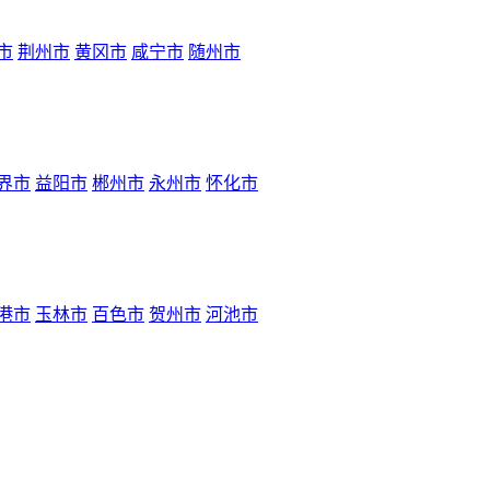
市
荆州市
黄冈市
咸宁市
随州市
界市
益阳市
郴州市
永州市
怀化市
港市
玉林市
百色市
贺州市
河池市