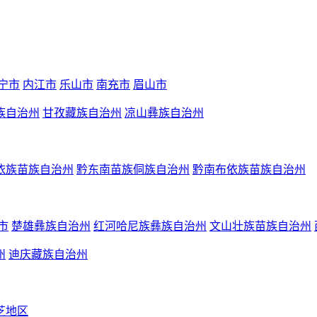
宁市
内江市
乐山市
南充市
眉山市
族自治州
甘孜藏族自治州
凉山彝族自治州
依族苗族自治州
黔东南苗族侗族自治州
黔南布依族苗族自治州
市
楚雄彝族自治州
红河哈尼族彝族自治州
文山壮族苗族自治州
州
迪庆藏族自治州
芝地区