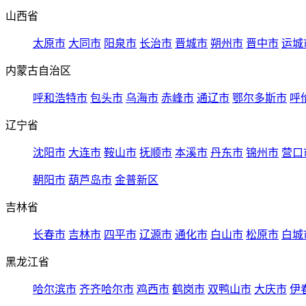
山西省
太原市
大同市
阳泉市
长治市
晋城市
朔州市
晋中市
运城
内蒙古自治区
呼和浩特市
包头市
乌海市
赤峰市
通辽市
鄂尔多斯市
呼
辽宁省
沈阳市
大连市
鞍山市
抚顺市
本溪市
丹东市
锦州市
营口
朝阳市
葫芦岛市
金普新区
吉林省
长春市
吉林市
四平市
辽源市
通化市
白山市
松原市
白城
黑龙江省
哈尔滨市
齐齐哈尔市
鸡西市
鹤岗市
双鸭山市
大庆市
伊