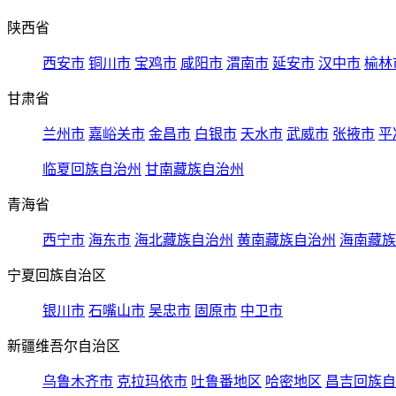
陕西省
西安市
铜川市
宝鸡市
咸阳市
渭南市
延安市
汉中市
榆林
甘肃省
兰州市
嘉峪关市
金昌市
白银市
天水市
武威市
张掖市
平
临夏回族自治州
甘南藏族自治州
青海省
西宁市
海东市
海北藏族自治州
黄南藏族自治州
海南藏族
宁夏回族自治区
银川市
石嘴山市
吴忠市
固原市
中卫市
新疆维吾尔自治区
乌鲁木齐市
克拉玛依市
吐鲁番地区
哈密地区
昌吉回族自