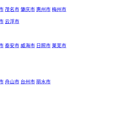
市
茂名市
肇庆市
惠州市
梅州市
市
云浮市
市
泰安市
威海市
日照市
莱芜市
市
舟山市
台州市
丽水市