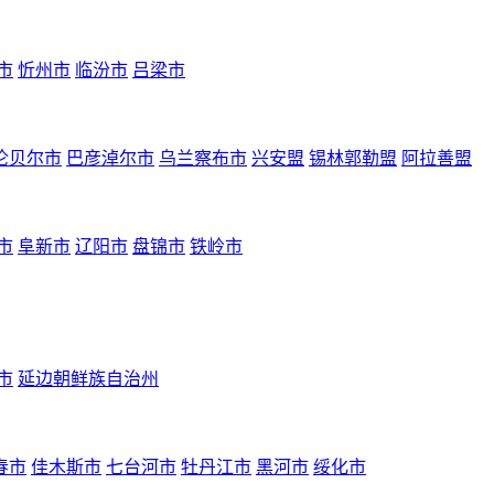
市
忻州市
临汾市
吕梁市
伦贝尔市
巴彦淖尔市
乌兰察布市
兴安盟
锡林郭勒盟
阿拉善盟
市
阜新市
辽阳市
盘锦市
铁岭市
市
延边朝鲜族自治州
春市
佳木斯市
七台河市
牡丹江市
黑河市
绥化市