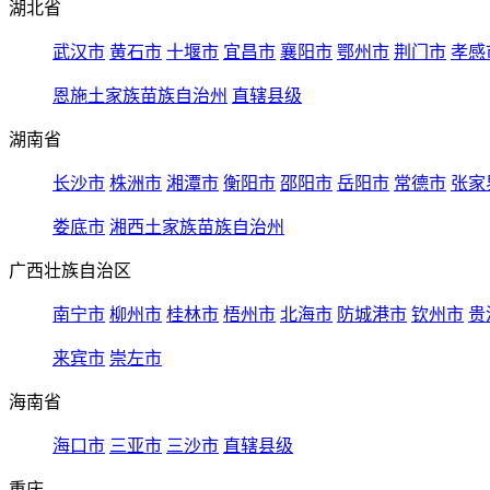
湖北省
武汉市
黄石市
十堰市
宜昌市
襄阳市
鄂州市
荆门市
孝感
恩施土家族苗族自治州
直辖县级
湖南省
长沙市
株洲市
湘潭市
衡阳市
邵阳市
岳阳市
常德市
张家
娄底市
湘西土家族苗族自治州
广西壮族自治区
南宁市
柳州市
桂林市
梧州市
北海市
防城港市
钦州市
贵
来宾市
崇左市
海南省
海口市
三亚市
三沙市
直辖县级
重庆