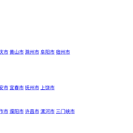
庆市
黄山市
滁州市
阜阳市
宿州市
安市
宜春市
抚州市
上饶市
作市
濮阳市
许昌市
漯河市
三门峡市