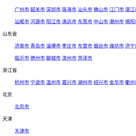
广州市
韶关市
深圳市
珠海市
汕头市
佛山市
江门市
湛江
汕尾市
河源市
阳江市
清远市
东莞市
中山市
潮州市
揭阳
山东省
济南市
青岛市
淄博市
枣庄市
东营市
烟台市
潍坊市
济宁
临沂市
德州市
聊城市
滨州市
菏泽市
浙江省
杭州市
宁波市
温州市
嘉兴市
湖州市
绍兴市
金华市
衢州
北京
北京市
天津
天津市