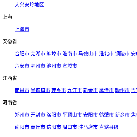
大兴安岭地区
上海
上海市
安徽省
合肥市
芜湖市
蚌埠市
淮南市
马鞍山市
淮北市
铜陵市
安
六安市
亳州市
池州市
宣城市
江西省
南昌市
景德镇市
萍乡市
九江市
新余市
鹰潭市
赣州市
吉
河南省
郑州市
开封市
洛阳市
平顶山市
安阳市
鹤壁市
新乡市
焦
南阳市
商丘市
信阳市
周口市
驻马店市
直辖县级