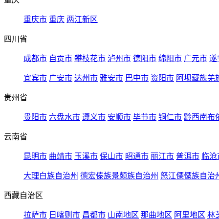
重庆市
重庆
两江新区
四川省
成都市
自贡市
攀枝花市
泸州市
德阳市
绵阳市
广元市
遂
宜宾市
广安市
达州市
雅安市
巴中市
资阳市
阿坝藏族羌
贵州省
贵阳市
六盘水市
遵义市
安顺市
毕节市
铜仁市
黔西南布
云南省
昆明市
曲靖市
玉溪市
保山市
昭通市
丽江市
普洱市
临沧
大理白族自治州
德宏傣族景颇族自治州
怒江傈僳族自治
西藏自治区
拉萨市
日喀则市
昌都市
山南地区
那曲地区
阿里地区
林