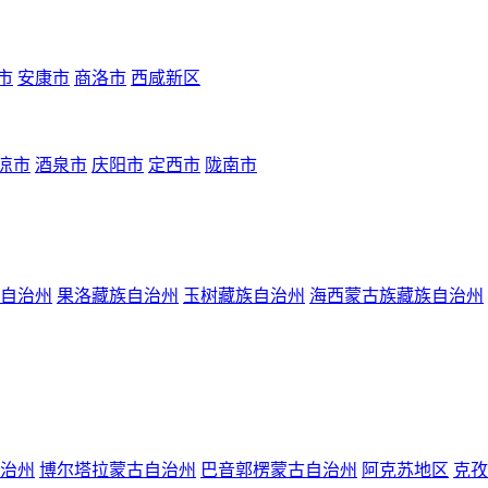
市
安康市
商洛市
西咸新区
凉市
酒泉市
庆阳市
定西市
陇南市
自治州
果洛藏族自治州
玉树藏族自治州
海西蒙古族藏族自治州
治州
博尔塔拉蒙古自治州
巴音郭楞蒙古自治州
阿克苏地区
克孜