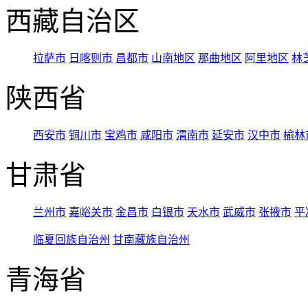
西藏自治区
拉萨市
日喀则市
昌都市
山南地区
那曲地区
阿里地区
林
陕西省
西安市
铜川市
宝鸡市
咸阳市
渭南市
延安市
汉中市
榆林
甘肃省
兰州市
嘉峪关市
金昌市
白银市
天水市
武威市
张掖市
平
临夏回族自治州
甘南藏族自治州
青海省