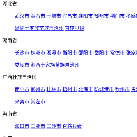
湖北省
武汉市
黄石市
十堰市
宜昌市
襄阳市
鄂州市
荆门市
孝感
恩施土家族苗族自治州
直辖县级
湖南省
长沙市
株洲市
湘潭市
衡阳市
邵阳市
岳阳市
常德市
张家
娄底市
湘西土家族苗族自治州
广西壮族自治区
南宁市
柳州市
桂林市
梧州市
北海市
防城港市
钦州市
贵
来宾市
崇左市
海南省
海口市
三亚市
三沙市
直辖县级