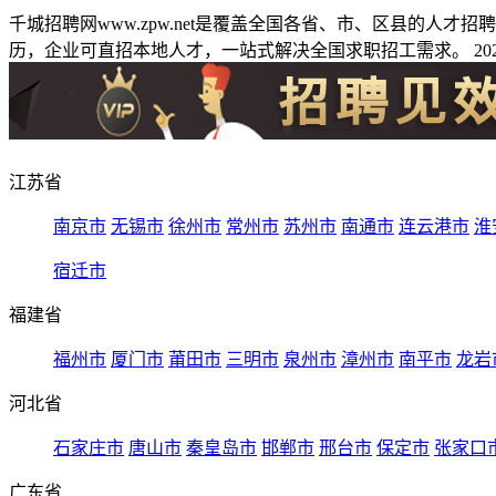
千城招聘网www.zpw.net是覆盖全国各省、市、区县的人
历，企业可直招本地人才，一站式解决全国求职招工需求。 2026
江苏省
南京市
无锡市
徐州市
常州市
苏州市
南通市
连云港市
淮
宿迁市
福建省
福州市
厦门市
莆田市
三明市
泉州市
漳州市
南平市
龙岩
河北省
石家庄市
唐山市
秦皇岛市
邯郸市
邢台市
保定市
张家口
广东省