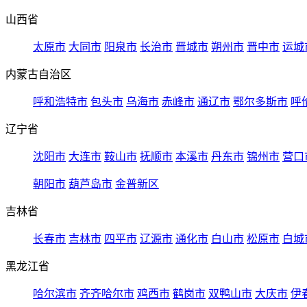
山西省
太原市
大同市
阳泉市
长治市
晋城市
朔州市
晋中市
运城
内蒙古自治区
呼和浩特市
包头市
乌海市
赤峰市
通辽市
鄂尔多斯市
呼
辽宁省
沈阳市
大连市
鞍山市
抚顺市
本溪市
丹东市
锦州市
营口
朝阳市
葫芦岛市
金普新区
吉林省
长春市
吉林市
四平市
辽源市
通化市
白山市
松原市
白城
黑龙江省
哈尔滨市
齐齐哈尔市
鸡西市
鹤岗市
双鸭山市
大庆市
伊