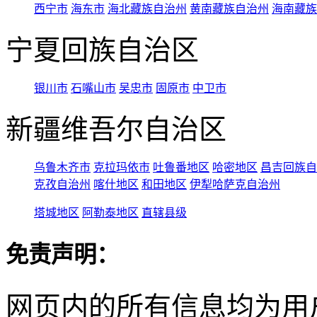
西宁市
海东市
海北藏族自治州
黄南藏族自治州
海南藏族
宁夏回族自治区
银川市
石嘴山市
吴忠市
固原市
中卫市
新疆维吾尔自治区
乌鲁木齐市
克拉玛依市
吐鲁番地区
哈密地区
昌吉回族自
克孜自治州
喀什地区
和田地区
伊犁哈萨克自治州
塔城地区
阿勒泰地区
直辖县级
免责声明：
网页内的所有信息均为用