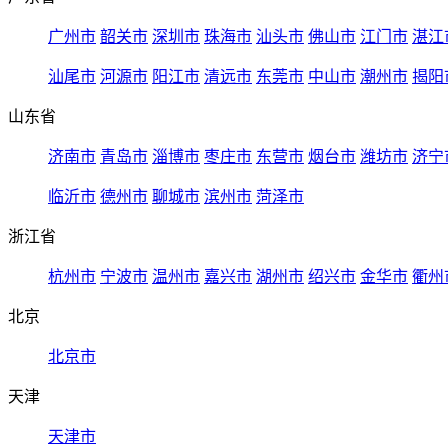
广州市
韶关市
深圳市
珠海市
汕头市
佛山市
江门市
湛江
汕尾市
河源市
阳江市
清远市
东莞市
中山市
潮州市
揭阳
山东省
济南市
青岛市
淄博市
枣庄市
东营市
烟台市
潍坊市
济宁
临沂市
德州市
聊城市
滨州市
菏泽市
浙江省
杭州市
宁波市
温州市
嘉兴市
湖州市
绍兴市
金华市
衢州
北京
北京市
天津
天津市