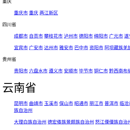
重庆
重庆市
重庆
两江新区
四川省
成都市
自贡市
攀枝花市
泸州市
德阳市
绵阳市
广元市
遂
宜宾市
广安市
达州市
雅安市
巴中市
资阳市
阿坝藏族羌
贵州省
贵阳市
六盘水市
遵义市
安顺市
毕节市
铜仁市
黔西南布
云南省
昆明市
曲靖市
玉溪市
保山市
昭通市
丽江市
普洱市
临沧
族自治州
大理白族自治州
德宏傣族景颇族自治州
怒江傈僳族自治