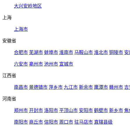
大兴安岭地区
上海
上海市
安徽省
合肥市
芜湖市
蚌埠市
淮南市
马鞍山市
淮北市
铜陵市
安
六安市
亳州市
池州市
宣城市
江西省
南昌市
景德镇市
萍乡市
九江市
新余市
鹰潭市
赣州市
吉
河南省
郑州市
开封市
洛阳市
平顶山市
安阳市
鹤壁市
新乡市
焦
南阳市
商丘市
信阳市
周口市
驻马店市
直辖县级